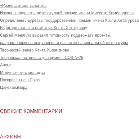
«Разноцветье» талантов
Названы лауреаты литературной премии имени Мисоста Камбердиева
Определены лауреаты государственной премии имени Коста Хетагурова
В Дигоре открыли памятник Коста Хетагурову
Сергей Меняйло выразил готовность поддержать проекты,
направленные на сохранение и развитие национальной литературы
Творческий вечер Канта Ибрагимова
Творческая встреча с учащимися СОШ№26
Анонс
Млечный путь молодых
Прекрасен наш Союз
Цæлхæмбырд
СВЕЖИЕ КОММЕНТАРИИ
АРХИВЫ