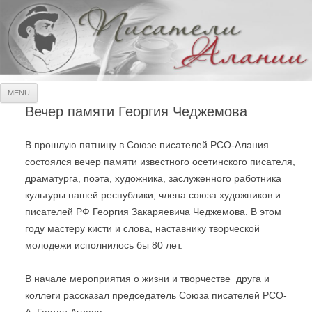
Писатели Алании
Официальный сайт Союза писателей РСО-Алания
Skip
MENU
to
content
Вечер памяти Георгия Чеджемова
В прошлую пятницу в Союзе писателей РСО-Алания
состоялся вечер памяти известного осетинского писателя,
драматурга, поэта, художника, заслуженного работника
культуры нашей республики, члена союза художников и
писателей РФ Георгия Закаряевича Чеджемова. В этом
году мастеру кисти и слова, наставнику творческой
молодежи исполнилось бы 80 лет.
В начале мероприятия о жизни и творчестве друга и
коллеги рассказал председатель Союза писателей РСО-
А. Гастан Агнаев.