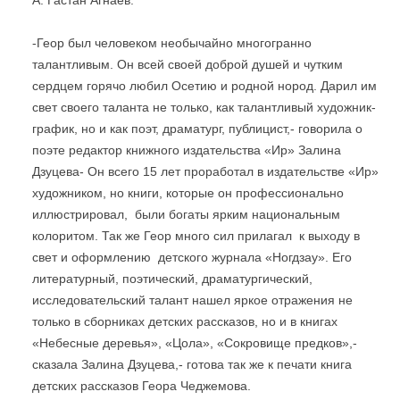
-Геор был человеком необычайно многогранно
талантливым. Он всей своей доброй душей и чутким
сердцем горячо любил Осетию и родной нород. Дарил им
свет своего таланта не только, как талантливый художник-
график, но и как поэт, драматург, публицист,- говорила о
поэте редактор книжного издательства «Ир» Залина
Дзуцева- Он всего 15 лет проработал в издательстве «Ир»
художником, но книги, которые он профессионально
иллюстрировал, были богаты ярким национальным
колоритом. Так же Геор много сил прилагал к выходу в
свет и оформлению детского журнала «Ногдзау». Его
литературный, поэтический, драматургический,
исследовательский талант нашел яркое отражения не
только в сборниках детских рассказов, но и в книгах
«Небесные деревья», «Цола», «Сокровище предков»,-
сказала Залина Дзуцева,- готова так же к печати книга
детских рассказов Геора Чеджемова.