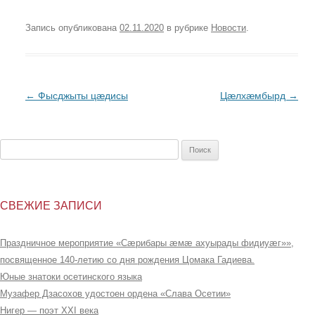
Запись опубликована
02.11.2020
в рубрике
Новости
.
Post
←
Фысджыты цæдисы
Цæлхæмбырд
→
navigation
Найти:
СВЕЖИЕ ЗАПИСИ
Праздничное мероприятие «Сæрибары æмæ ахуырады фидиуæг»»,
посвященное 140-летию со дня рождения Цомака Гадиева.
Юные знатоки осетинского языка
Музафер Дзасохов удостоен ордена «Слава Осетии»
Нигер — поэт XXI века