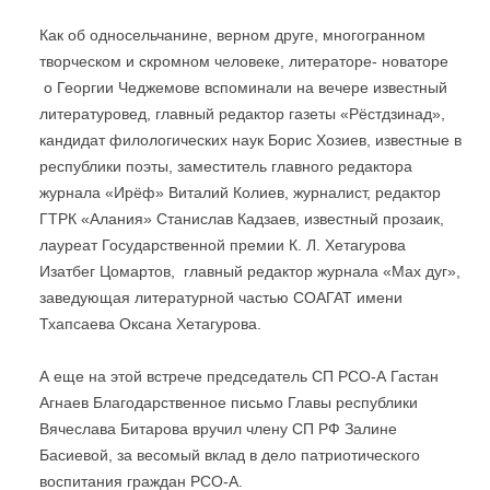
Как об односельчанине, верном друге, многогранном
творческом и скромном человеке, литераторе- новаторе
о Георгии Чеджемове вспоминали на вечере известный
литературовед, главный редактор газеты «Рёстдзинад»,
кандидат филологических наук Борис Хозиев, известные в
республики поэты, заместитель главного редактора
журнала «Ирёф» Виталий Колиев, журналист, редактор
ГТРК «Алания» Станислав Кадзаев, известный прозаик,
лауреат Государственной премии К. Л. Хетагурова
Изатбег Цомартов, главный редактор журнала «Мах дуг»,
заведующая литературной частью СОАГАТ имени
Тхапсаева Оксана Хетагурова.
А еще на этой встрече председатель СП РСО-А Гастан
Агнаев Благодарственное письмо Главы республики
Вячеслава Битарова вручил члену СП РФ Залине
Басиевой, за весомый вклад в дело патриотического
воспитания граждан РСО-А.