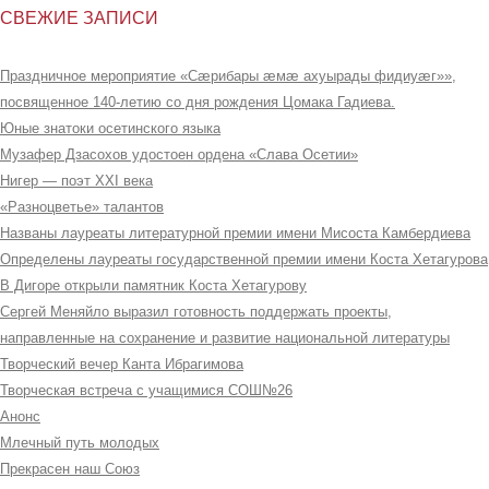
СВЕЖИЕ ЗАПИСИ
Праздничное мероприятие «Сæрибары æмæ ахуырады фидиуæг»»,
посвященное 140-летию со дня рождения Цомака Гадиева.
Юные знатоки осетинского языка
Музафер Дзасохов удостоен ордена «Слава Осетии»
Нигер — поэт XXI века
«Разноцветье» талантов
Названы лауреаты литературной премии имени Мисоста Камбердиева
Определены лауреаты государственной премии имени Коста Хетагурова
В Дигоре открыли памятник Коста Хетагурову
Сергей Меняйло выразил готовность поддержать проекты,
направленные на сохранение и развитие национальной литературы
Творческий вечер Канта Ибрагимова
Творческая встреча с учащимися СОШ№26
Анонс
Млечный путь молодых
Прекрасен наш Союз