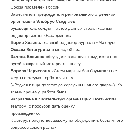
Союза писателей России.
Заместитель председателя регионального отделения
организации
Эльбрус Скодтаев,
руководитель секции – автор данных строк, главный
редактор газеты «Рæстдзинад»
Борис Хозиев,
главный редактор журнала «Мах дуг»
Оксана Хетагурова
и молодой поэт
Залина Басиева
обсуждали заданную тему, имея под
рукой конкретный материал – пьесу
Бориса Черчесова
«Стæм маргъы бон бауыдзæн нæ
кæрты астæумæ æрбатæхын…»
(«Редкая птица долетит до середины нашего двора»). Ко
всему прочему, работа была
направлена в писательскую организацию Осетинским
театром, с просьбой дать оценку
произведению.
К автору, присутствовавшему на обсуждении, было много
вопросов самой разной