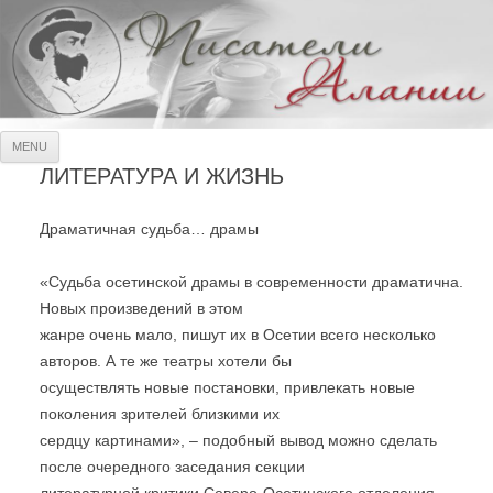
Писатели Алании
Официальный сайт Союза писателей РСО-Алания
Skip
MENU
to
content
ЛИТЕРАТУРА И ЖИЗНЬ
Драматичная судьба… драмы
«Судьба осетинской драмы в современности драматична.
Новых произведений в этом
жанре очень мало, пишут их в Осетии всего несколько
авторов. А те же театры хотели бы
осуществлять новые постановки, привлекать новые
поколения зрителей близкими их
сердцу картинами», – подобный вывод можно сделать
после очередного заседания секции
литературной критики Северо-Осетинского отделения