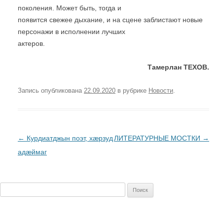
поколения. Может быть, тогда и
появится свежее дыхание, и на сцене заблистают новые
персонажи в исполнении лучших
актеров.
Тамерлан ТЕХОВ.
Запись опубликована
22.09.2020
в рубрике
Новости
.
Post
←
Курдиатджын поэт, хæрзуд
ЛИТЕРАТУРНЫЕ МОСТКИ
→
navigation
адæймаг
Найти: