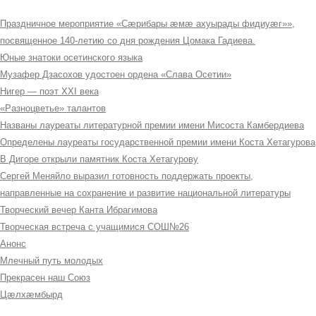
Праздничное мероприятие «Сæрибары æмæ ахуырады фидиуæг»»,
посвященное 140-летию со дня рождения Цомака Гадиева.
Юные знатоки осетинского языка
Музафер Дзасохов удостоен ордена «Слава Осетии»
Нигер — поэт XXI века
«Разноцветье» талантов
Названы лауреаты литературной премии имени Мисоста Камбердиева
Определены лауреаты государственной премии имени Коста Хетагурова
В Дигоре открыли памятник Коста Хетагурову
Сергей Меняйло выразил готовность поддержать проекты,
направленные на сохранение и развитие национальной литературы
Творческий вечер Канта Ибрагимова
Творческая встреча с учащимися СОШ№26
Анонс
Млечный путь молодых
Прекрасен наш Союз
Цæлхæмбырд