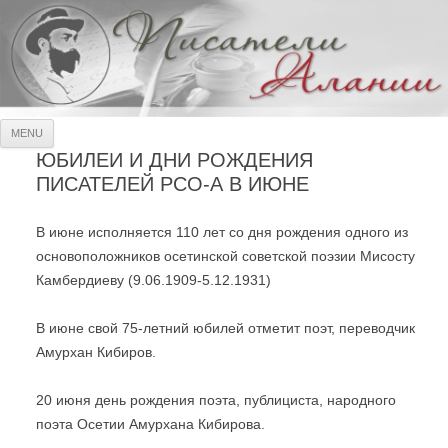
Писатели Алании
Официальный сайт Союза писателей РСО-Алания
Skip
MENU
to
content
ЮБИЛЕИ И ДНИ РОЖДЕНИЯ
ПИСАТЕЛЕЙ РСО-А В ИЮНЕ
В июне исполняется 110 лет со дня рождения одного из
основоположников осетинской советской поэзии Мисосту
Камбердиеву (9.06.1909-5.12.1931)
В июне свой 75-летний юбилей отметит поэт, переводчик
Амурхан Кибиров.
20 июня день рождения поэта, публициста, народного
поэта Осетии Амурхана Кибирова.