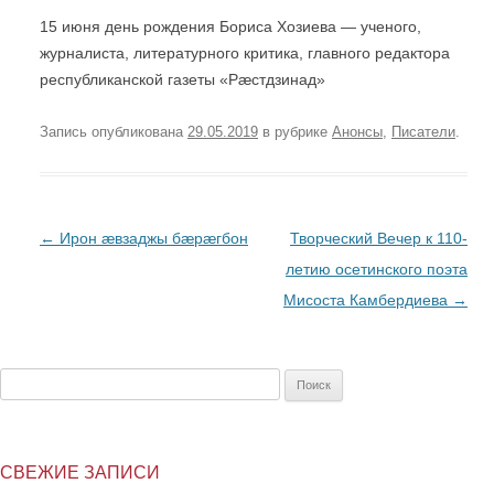
15 июня день рождения Бориса Хозиева — ученого,
журналиста, литературного критика, главного редактора
республиканской газеты «Рæстдзинад»
Запись опубликована
29.05.2019
в рубрике
Анонсы
,
Писатели
.
Post
←
Ирон æвзаджы бæрæгбон
Творческий Вечер к 110-
navigation
летию осетинского поэта
Мисоста Камбердиева
→
Найти:
СВЕЖИЕ ЗАПИСИ